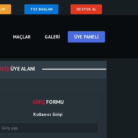
LIM
TS3 BAGLAN
DESTEK AL
MAÇLAR
GALERI
ÜYE PANELI
IRIŞ
ÜYE ALANI
GIRIŞ
FORMU
Kullanıcı Girişi