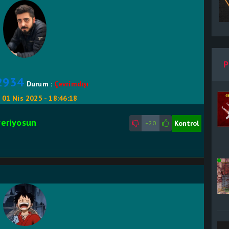
P
ı2934
Durum :
Çevrimdışı
:
01 Nis 2025 - 18:46:18
veriyosun
Kontrol
+20