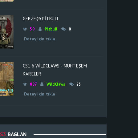
GEBZE@ PİTBULL
59
Pitbull
0
Detay için tıkla
CS1 6 WİLDCLAWS ‐ MUHTEŞEM
KARELER
887
WildClaws
23
Detay için tıkla
S3
BAGLAN