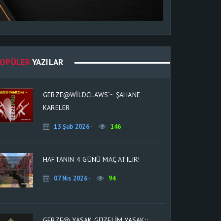
OPÜLER
YAZILAR
GEBZE@WILDCLAWS`~ ŞAHANE
KARELER
13 Şub 2026 -
146
HAFTANIN 4 GÜNÜ MAÇ ATILIR!
07 Nis 2026 -
94
GEBZE@ YASAK GÜZELIM YASAK;;