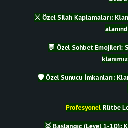
⚔️ Özel Silah Kaplamaları: Klan
alanınd
💬 Özel Sohbet Emojileri: 
klanımız
🛡️ Özel Sunucu İmkanları: Kl
Profesyonel
Rütbe Le
🥇 Başlangıç (Level 1-10): K