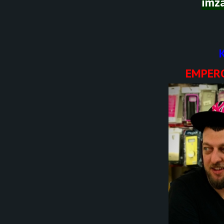
imza
EMPE