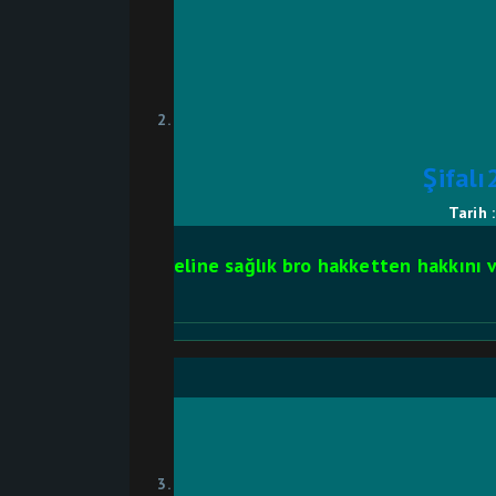
Şifal
Tarih 
eline sağlık bro hakketten hakkını 