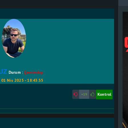
UZ
Durum :
Çevrimdışı
:
01 Nis 2025 - 18:43:35
Kontrol
+19