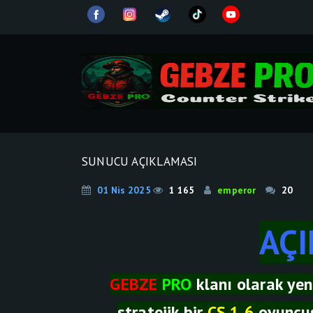
SUNUCU AÇIKLAMASI
01 Nis 2025
1 165
emperor
20
AÇ
GEBZE
PRO
klanı olarak yen
stratejik bir
CS 1.6
oyuncus