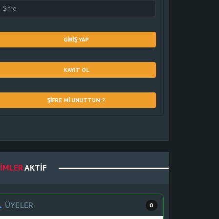
GIRIŞ YAP
KAYIT OL
ŞIFRE MI UNUTTUM ?
IMLER
AKTIF
ÜYELER
0