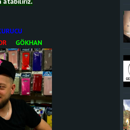
 atabiliriz.
KURUCU
ROR
GÖKHAN