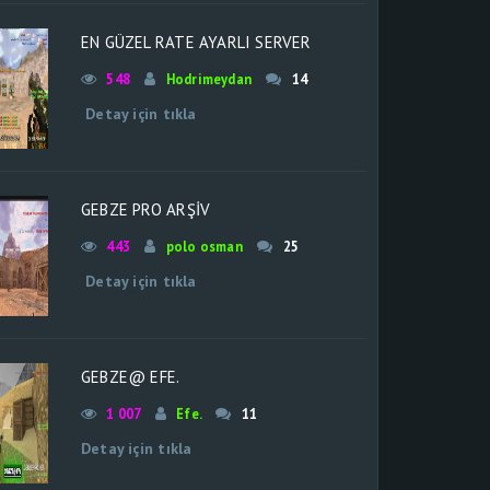
EN GÜZEL RATE AYARLI SERVER
548
Hodrimeydan
14
Detay için tıkla
GEBZE PRO ARŞİV
443
polo osman
25
Detay için tıkla
GEBZE@ EFE.
1 007
Efe.
11
Detay için tıkla