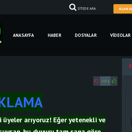
SİTEDE ARA
KLAN A
ANASAYFA
HABER
DOSYALAR
VIDEOLAR
G
+151
IKLAMA
i üyeler arıyoruz! Eğer yetenekli ve
uysan, bu duyuru tam sana göre.