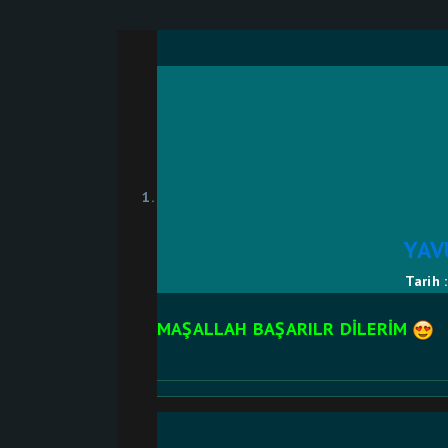
YAV
Tarih 
MAŞALLAH BAŞARILR DİLERİM