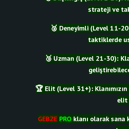
strateji ve t
🥈 Deneyimli (Level 11-20)
taktiklerde u
🥉 Uzman (Level 21-30): Klan
geliştirebile
🏆 Elit (Level 31+): Klanımızın
elit
GEBZE
PRO
klanı olarak sana k