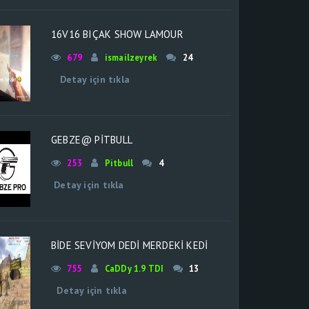
16V16 BIÇAK SHOW LAMOUR
679
ismailzeyrek
24
Detay için tıkla
GEBZE@ PİTBULL
253
Pitbull
4
Detay için tıkla
BİDE SEVİYOM DEDİ MERDEKİ KEDİ
755
CaDDy 1.9 TDI
13
Detay için tıkla