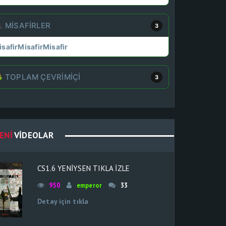
MISAFIRLER
3
isafir
Misafir
Misafir
TOPLAM ÇEVRIMIÇI
3
ENI
VIDEOLAR
CS1.6 YENIYSEN TIKLA IZLE
950
emperor
33
Detay için tıkla