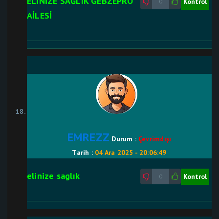
ELİNİZE SAĞLIK GEBZEPRO
Kontrol
0
AİLESİ
EMREZZ
Durum :
Çevrimdışı
Tarih :
04 Ara 2025 - 20:06:49
elinize saglık
Kontrol
0