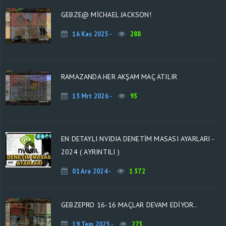
GEBZE@ MICHAEL JACKSON!
16 Kas 2025 -
288
RAMAZANDA HER AKŞAM MAÇ ATILIR
13 Mrt 2026 -
93
EN DETAYLI NVIDIA DENETIM MASASI AYARLARI -
2024 ( AYRINTILI )
01 Ara 2024 -
1 372
GEBZEPRO 16-16 MAÇLAR DEVAM EDIYOR..
19 Tem 2025 -
273