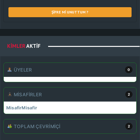
ŞIFRE MI UNUTTUM ?
KIMLER
AKTIF
ÜYELER
0
MISAFIRLER
2
Misafir
Misafir
TOPLAM ÇEVRIMIÇI
2