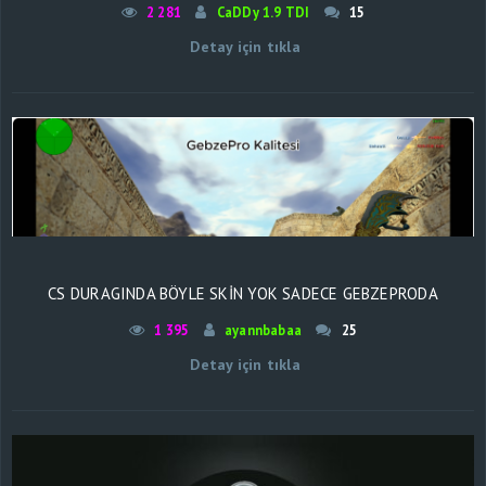
2 281
CaDDy 1.9 TDI
15
Detay için tıkla
CS DURAGINDA BÖYLE SKİN YOK SADECE GEBZEPRODA
1 395
ayannbabaa
25
Detay için tıkla