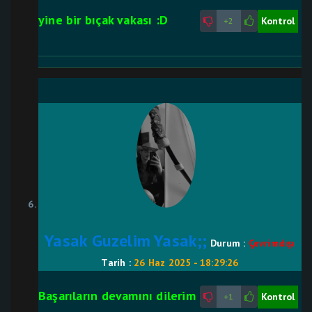
yine bir bıçak vakası :D
Kontrol
+2
Yasak Guzelim Yasak;;
Durum :
Çevrimdışı
Tarih :
26 Haz 2025 - 18:29:26
Başarıların devamını dilerim
Kontrol
+1