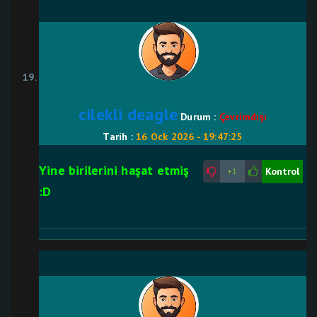
cilekli deagle
Durum :
Çevrimdışı
Tarih :
16 Ock 2026 - 19:47:25
Yine birilerini haşat etmiş
Kontrol
+1
:D