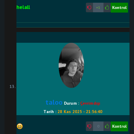
helall
Kontrol
+1
taloo
Durum :
Çevrimdışı
Tarih :
28 Kas 2025 - 21:56:40
Kontrol
0