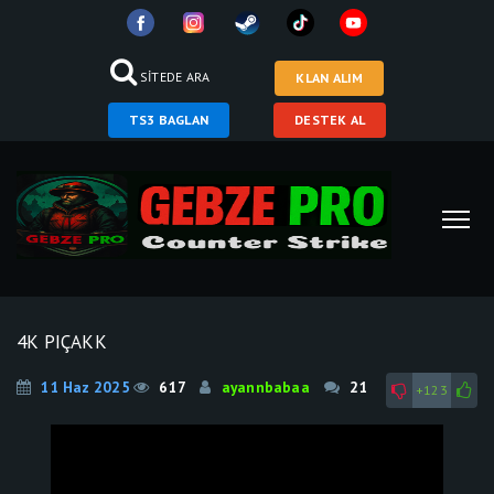
SİTEDE ARA
KLAN ALIM
TS3 BAGLAN
DESTEK AL
4K PIÇAKK
11 Haz 2025
617
ayannbabaa
21
+123