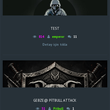
TEST
814
emperor
11
Detay için tıkla
GEBZE@ PİTBULL ATTACK
51
Pitbull
1