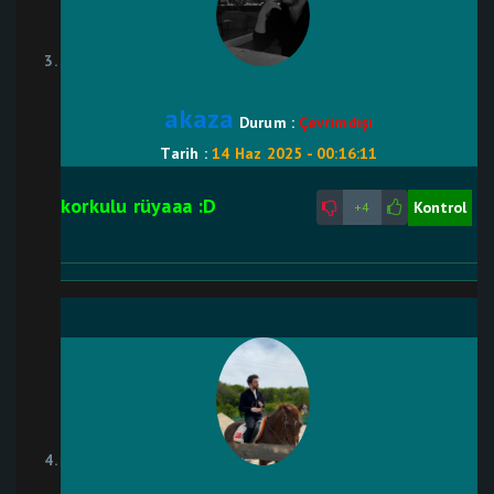
akaza
Durum :
Çevrimdışı
Tarih :
14 Haz 2025 - 00:16:11
korkulu rüyaaa :D
Kontrol
+4