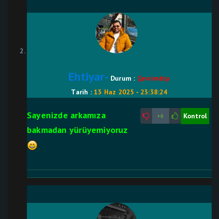
Ehtiyar-
Durum :
Çevrimdışı
Tarih :
13 Haz 2025 - 23:38:24
Sayenizde arkamıza
Kontrol
+6
bakmadan yürüyemiyoruz