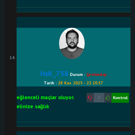
HsK_758
Durum :
Çevrimdışı
Tarih :
28 Kas 2025 - 22:20:57
eğlenceli maçlar oluyor.
Kontrol
0
elinize sağlık