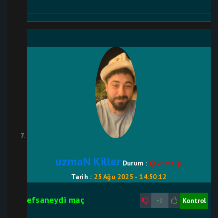
uzmaN Killer
Durum :
Çevrimdışı
Tarih :
25 Ağu 2025 - 14:50:12
efsaneydi maç
Kontrol
+2