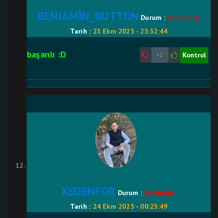
BENJAMİN_BUTTON
Durum :
Çevrimdışı
Tarih :
23 Ekm 2025 - 23:32:44
başarılı :D
Kontrol
+2
XEDENFOR
Durum :
Çevrimdışı
Tarih :
24 Ekm 2025 - 00:23:49