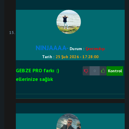
NINJAAAA-
Durum :
Çevrimdışı
Tarih :
25 Şub 2026 - 17:28:00
GEBZE PRO farkı :)
Kontrol
0
ellerinize sağlık