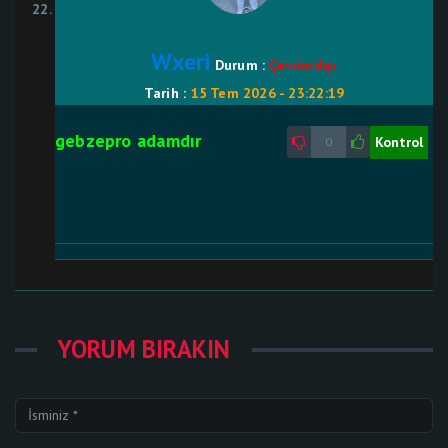
Wxeri
Durum :
Çevrimdışı
Tarih :
15 Tem 2026 - 23:22:19
gebzepro adamdır
Kontrol
0
YORUM BIRAKIN