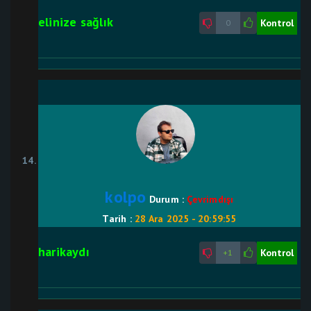
elinize sağlık
Kontrol
0
kolpo
Durum :
Çevrimdışı
Tarih :
28 Ara 2025 - 20:59:55
harikaydı
Kontrol
+1