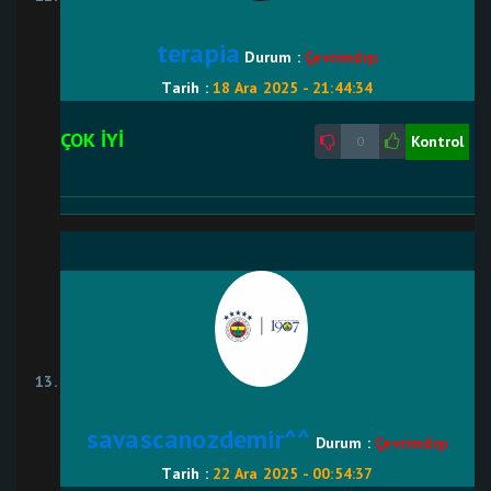
terapia
Durum :
Çevrimdışı
Tarih :
18 Ara 2025 - 21:44:34
ÇOK İYİ
Kontrol
0
savascanozdemir^^
Durum :
Çevrimdışı
Tarih :
22 Ara 2025 - 00:54:37