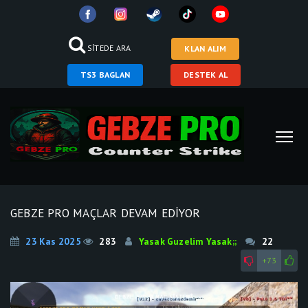
SİTEDE ARA
KLAN ALIM
TS3 BAGLAN
DESTEK AL
GEBZE PRO MAÇLAR DEVAM EDIYOR
23 Kas 2025
283
Yasak Guzelim Yasak;;
22
+73