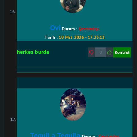
Ovi
Durum :
Çevrimdışı
Tarih :
10 Mrt 2026 - 17:25:13
herkes burda
Kontrol
0
TequiLa Tequila
Durum :
Çevrimdışı