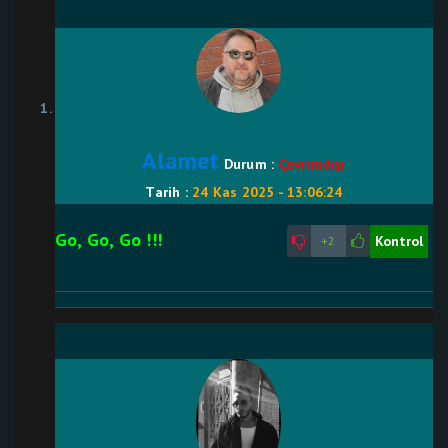
Alamet
Durum :
Çevrimdışı
Tarih :
24 Kas 2025 - 13:06:24
Go, Go, Go !!!
Kontrol
+2