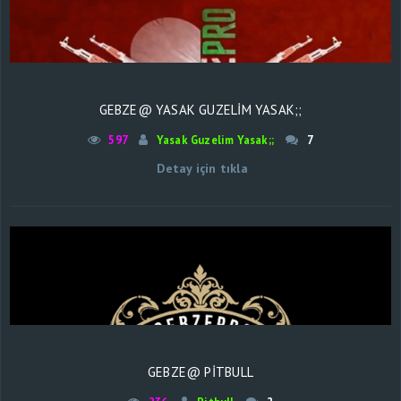
GEBZE@ YASAK GUZELIM YASAK;;
597
Yasak Guzelim Yasak;;
7
Detay için tıkla
GEBZE@ PİTBULL