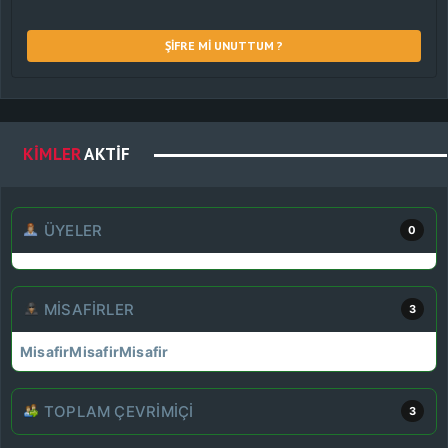
ŞIFRE MI UNUTTUM ?
KIMLER
AKTIF
ÜYELER
0
MISAFIRLER
3
Misafir
Misafir
Misafir
TOPLAM ÇEVRIMIÇI
3