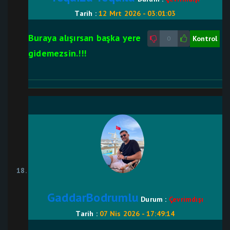
Tarih :
12 Mrt 2026 - 03:01:03
Buraya alışırsan başka yere
Kontrol
0
gidemezsin.!!!
GaddarBodrumlu
Durum :
Çevrimdışı
Tarih :
07 Nis 2026 - 17:49:14