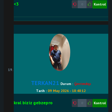
<3
Kontrol
0
TERKAN21
Durum :
Çevrimdışı
Tarih :
09 May 2026 - 18:48:12
kral biziz gebzepro
Kontrol
0