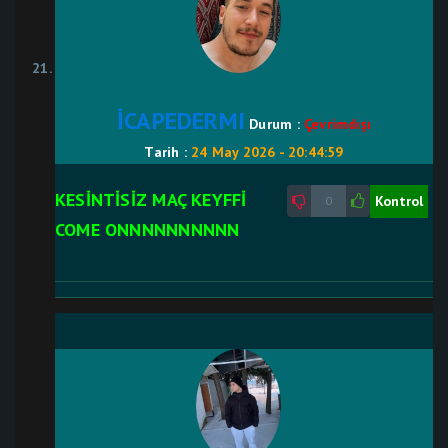
İCAPEDERMI
Durum :
Çevrimdışı
Tarih :
24 May 2026 - 20:44:59
KESİNTİSİZ MAÇ KEYFFİ
Kontrol
0
COME ONNNNNNNNNN