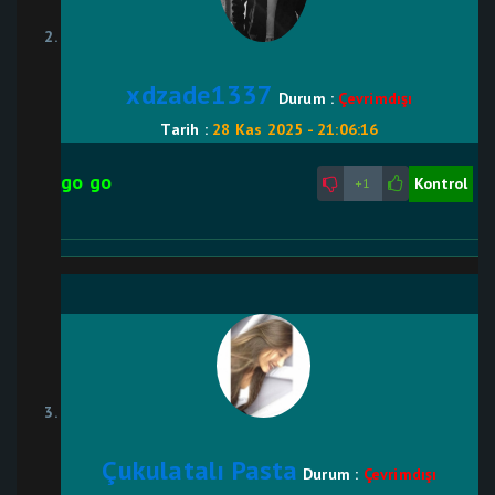
xdzade1337
Durum :
Çevrimdışı
Tarih :
28 Kas 2025 - 21:06:16
go go
Kontrol
+1
Çukulatalı Pasta
Durum :
Çevrimdışı