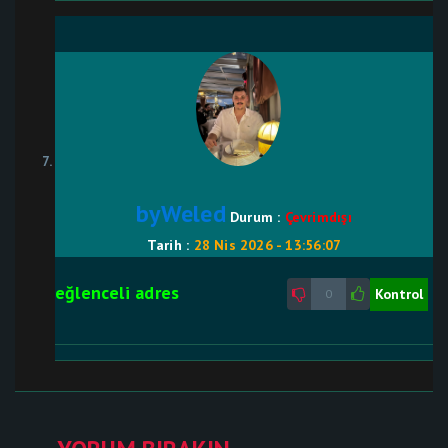
byWeled
Durum :
Çevrimdışı
Tarih :
28 Nis 2026 - 13:56:07
eğlenceli adres
Kontrol
0