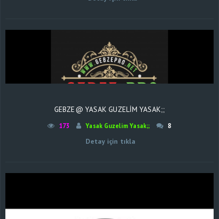
GEBZE@ YASAK GUZELIM YASAK;;
173
Yasak Guzelim Yasak;;
8
Detay için tıkla