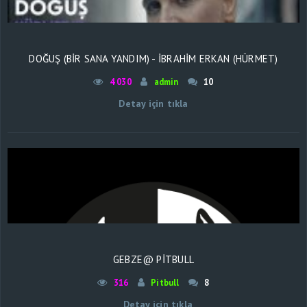
DOĞUŞ (BIR SANA YANDIM) - İBRAHIM ERKAN (HÜRMET)
4 030
admin
10
Detay için tıkla
GEBZE@ PİTBULL
316
Pitbull
8
Detay için tıkla