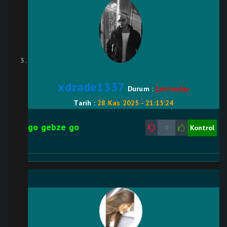
xdzade1337
Durum :
Çevrimdışı
Tarih :
28 Kas 2025 - 21:15:24
go gebze go
Kontrol
0