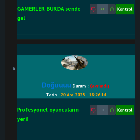
GAMERLER BURDA sende
Kontrol
+1
gel
Doğuuuu
Durum :
Çevrimdışı
Tarih :
20 Ara 2025 - 18:26:14
Profesyonel oyuncuların
Kontrol
0
yerii