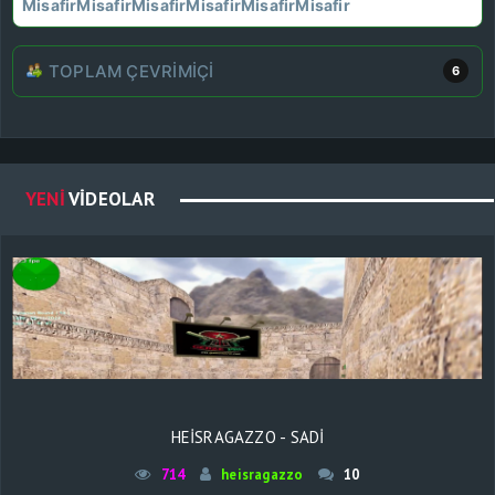
Misafir
Misafir
Misafir
Misafir
Misafir
Misafir
TOPLAM ÇEVRIMIÇI
6
YENI
VIDEOLAR
HEISRAGAZZO - SADI
714
heisragazzo
10