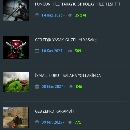
FUNGUN HILE TARAYICISI: KOLAY HILE TESPITI
14 Haz 2025 -
25 141
GEBZE@ YASAK GUZELIM YASAK;;
10 Kas 2025 -
309
İSMAIL TÜRÜT SALAHA YOLLARINDA
08 Ekm 2024 -
846
GEBZEPRO KARAMBİT
09 Mrt 2025 -
771