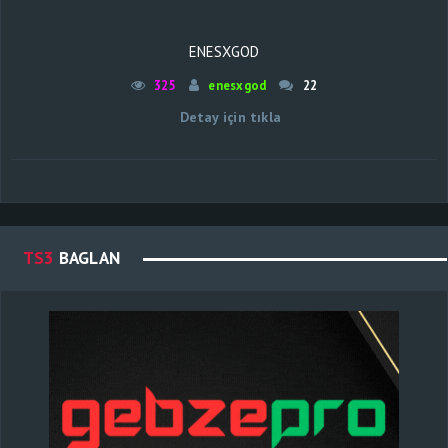
ENESXGOD
325
enesxgod
22
Detay için tıkla
TS3
BAGLAN