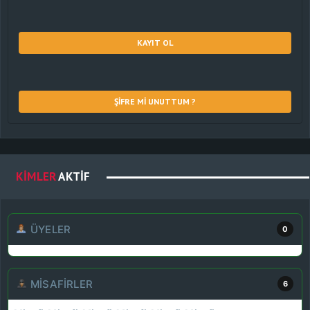
KAYIT OL
ŞIFRE MI UNUTTUM ?
KIMLER
AKTIF
ÜYELER
0
MISAFIRLER
6