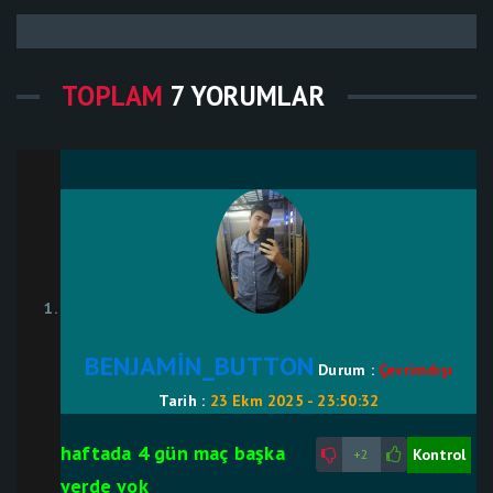
TOPLAM
7 YORUMLAR
BENJAMİN_BUTTON
Durum :
Çevrimdışı
Tarih :
23 Ekm 2025 - 23:50:32
haftada 4 gün maç başka
Kontrol
+2
yerde yok