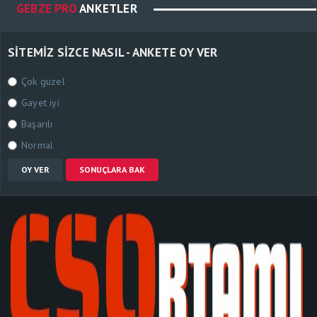
GEBZE PRO
ANKETLER
SITEMIZ SIZCE NASIL - ANKETE OY VER
Çok güzel
Gayet iyi
Başarılı
Normal
OY VER
SONUÇLARA BAK