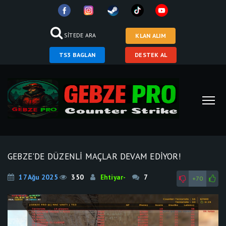
SİTEDE ARA
KLAN ALIM
TS3 BAGLAN
DESTEK AL
GEBZE'DE DÜZENLİ MAÇLAR DEVAM EDİYOR!
17 Ağu 2025
350
Ehtiyar-
7
+70