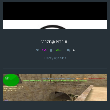
GEBZE@ PİTBULL
256
Pitbull
4
Detay için tıkla