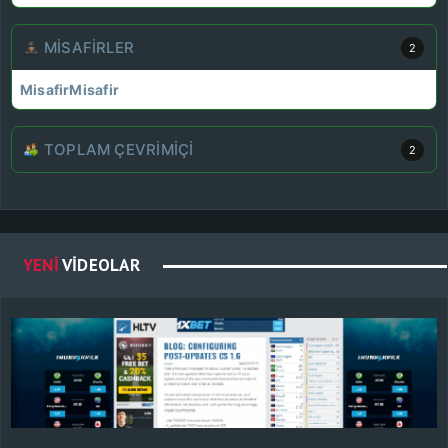
MISAFIRLER
2
Misafir
Misafir
TOPLAM ÇEVRIMIÇI
2
YENI
VIDEOLAR