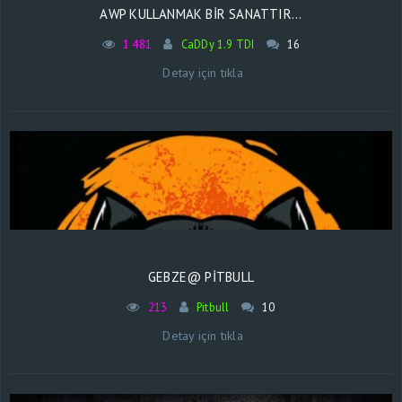
AWP KULLANMAK BIR SANATTIR...
1 481
CaDDy 1.9 TDI
16
Detay için tıkla
GEBZE@ PİTBULL
213
Pitbull
10
Detay için tıkla