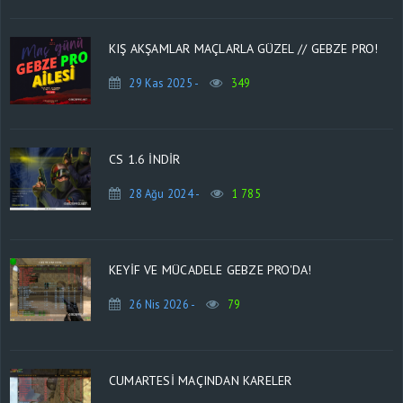
KIŞ AKŞAMLAR MAÇLARLA GÜZEL // GEBZE PRO!
29 Kas 2025 -
349
CS 1.6 INDIR
28 Ağu 2024 -
1 785
KEYİF VE MÜCADELE GEBZE PRO'DA!
26 Nis 2026 -
79
CUMARTESİ MAÇINDAN KARELER