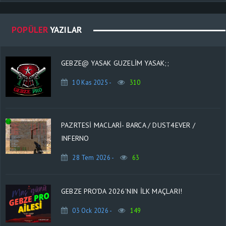
POPÜLER
YAZILAR
GEBZE@ YASAK GUZELIM YASAK;;
10 Kas 2025 -
310
PAZRTESI MACLARI- BARCA / DUST4EVER /
INFERNO
28 Tem 2026 -
63
GEBZE PRO'DA 2026'NIN İLK MAÇLARI!
03 Ock 2026 -
149