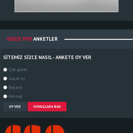
GEBZE PRO
ANKETLER
SITEMIZ SIZCE NASIL - ANKETE OY VER
Çok güzel
Gayet iyi
Başarılı
Normal
OY VER
SONUÇLARA BAK