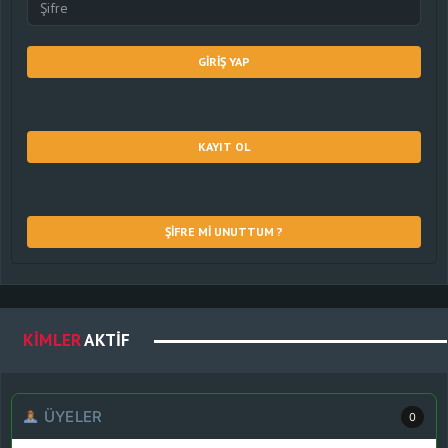
GIRIŞ YAP
KAYIT OL
ŞIFRE MI UNUTTUM ?
KIMLER
AKTIF
ÜYELER
0