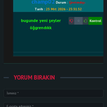
champ02
Durum :
Çevrimdışı
Tarih :
25 Mrt 2026 - 23:31:52
bugunde yeni şeyler
Kontrol
0
öğgrendıkk
YORUM BIRAKIN