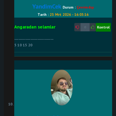
YandimCek
Durum :
Çevrimdışı
Tarih :
23 Mrt 2026 - 16:03:16
Angaradan selamlar
Kontrol
0
-----------------------------
5 10 15 20