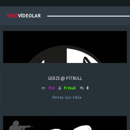
YENI
VIDEOLAR
GEBZE@ PİTBULL
314
Pitbull
8
Detay için tıkla