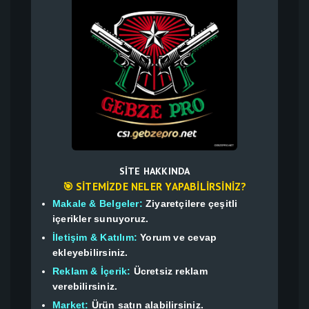
SITE HAKKINDA
🎯 SITEMIZDE NELER YAPABILIRSINIZ?
Makale & Belgeler:
Ziyaretçilere çeşitli
içerikler sunuyoruz.
İletişim & Katılım:
Yorum ve cevap
ekleyebilirsiniz.
Reklam & İçerik:
Ücretsiz reklam
verebilirsiniz.
Market:
Ürün satın alabilirsiniz.