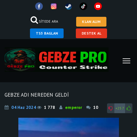
SİTEDE ARA
KLAN ALIM
TS3 BAGLAN
DESTEK AL
GEBZE ADI NEREDEN GELDİ
04 Haz 2024
1 778
emperor
10
+257