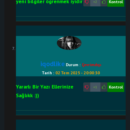
yeni bilgiler ögrenmek iyidir
Kontrol
+2
iqodlike
Durum :
Çevrimdışı
Tarih :
02 Tem 2025 - 20:00:30
Yararlı Bir Yazı Ellerinize
Kontrol
+1
Sağlıkk :))