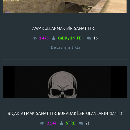
AWP KULLANMAK BIR SANATTIR...
1 476
CaDDy 1.9 TDI
16
Detay için tıkla
BIÇAK ATMAK SANATTIR. BURADAKİLER OLANLARIN %1'İ .D
2 143
STRE
21