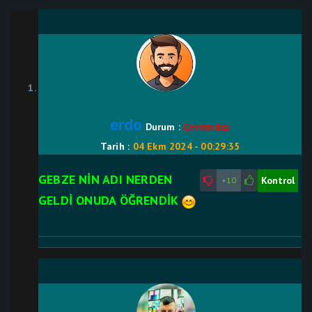
erdo
Durum :
Çevrimdışı
Tarih :
04 Ekm 2024 - 00:29:35
GEBZE NİN ADI NERDEN
Kontrol
+10
GELDİ ONUDA ÖĞRENDİK