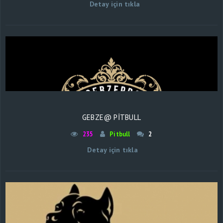
Detay için tıkla
GEBZE@ PİTBULL
235
Pitbull
2
Detay için tıkla