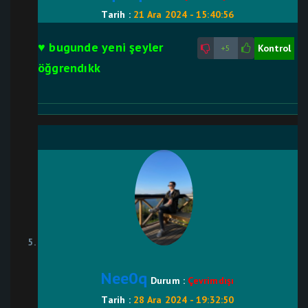
Tarih :
21 Ara 2024 - 15:40:56
♥ bugunde yeni şeyler
Kontrol
+5
öğgrendıkk
Nee0q
Durum :
Çevrimdışı
Tarih :
28 Ara 2024 - 19:32:50