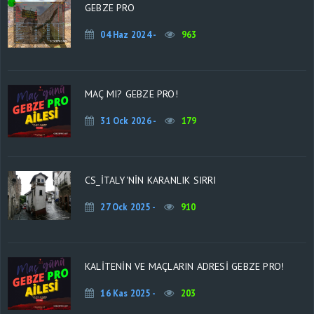
GEBZE PRO
04 Haz 2024 -
963
MAÇ MI? GEBZE PRO!
31 Ock 2026 -
179
CS_İTALY'NİN KARANLIK SIRRI
27 Ock 2025 -
910
KALİTENİN VE MAÇLARIN ADRESİ GEBZE PRO!
16 Kas 2025 -
203