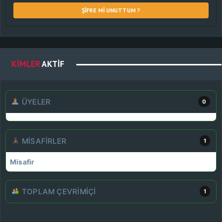
ŞIFRE MI UNUTTUM ?
KIMLER
AKTIF
ÜYELER
0
MISAFIRLER
1
Misafir
TOPLAM ÇEVRIMIÇI
1