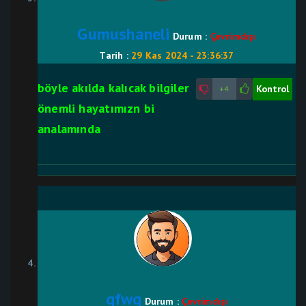
Gumushaneli
Durum :
Çevrimdışı
Tarih :
29 Kas 2024 - 23:36:37
böyle akılda kalıcak bilgiler
Kontrol
+4
önemli hayatımızn bi
analamında
qfwq
Durum :
Çevrimdışı