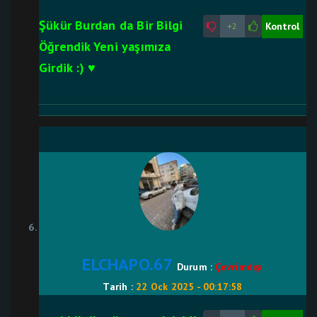
Şükür Burdan da Bir Bilgi
Kontrol
+2
Öğrendik Yeni yaşımıza
Girdik :) ♥
ELCHAPO.67
Durum :
Çevrimdışı
Tarih :
22 Ock 2025 - 00:17:58