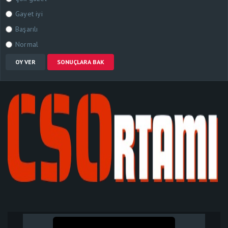
Gayet iyi
Başarılı
Normal
OY VER
SONUÇLARA BAK