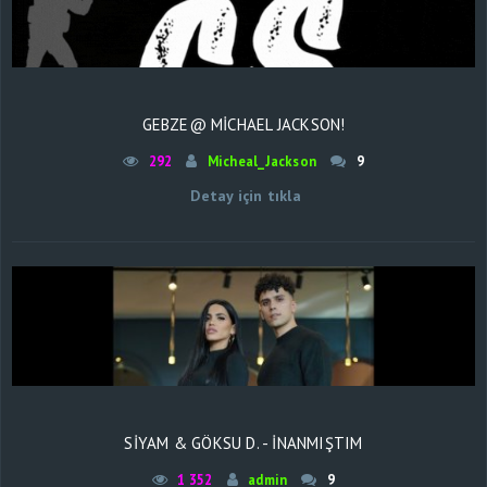
GEBZE@ MICHAEL JACKSON!
292
Micheal_Jackson
9
Detay için tıkla
SİYAM & GÖKSU D. - İNANMIŞTIM
1 352
admin
9