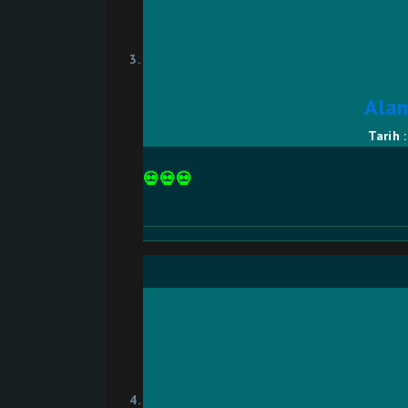
Ala
Tarih 
💀💀💀