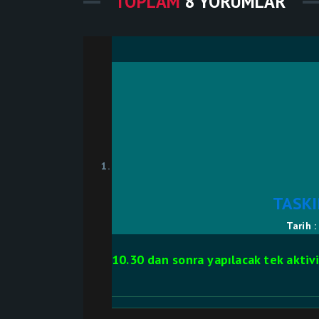
TOPLAM
8 YORUMLAR
TASKI
Tarih 
10.30 dan sonra yapılacak tek aktiv