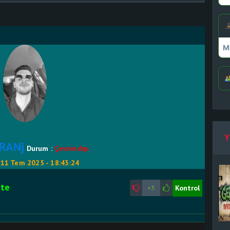
M
Y
RANj
Durum :
Çevrimdışı
:
11 Tem 2025 - 18:43:24
ite
Kontrol
+3