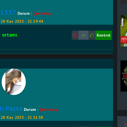
e1337
Durum :
Çevrimdışı
:
28 Kas 2025 - 21:19:44
e ortamı
Kontrol
+1
lı Pasta
Durum :
Çevrimdışı
:
28 Kas 2025 - 21:31:58
T