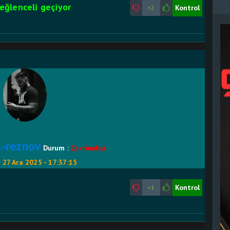
 eğlenceli geçiyor
Kontrol
+2
l-reznov
Durum :
Çevrimdışı
:
27 Ara 2025 - 17:37:15
Kontrol
+1