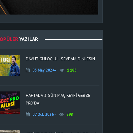
OPÜLER
YAZILAR
DAVUT GÜLOĞLU - SEVDAM DİNLESİN
05 May 2024 -
1 185
HAFTADA 3 GÜN MAÇ KEYFİ GEBZE
PRO'DA!
07 Ock 2026 -
298