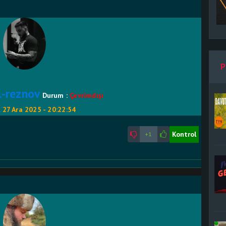
P
l-reznov
Durum :
Çevrimdışı
:
27 Ara 2025 - 20:22:54
Kontrol
+1