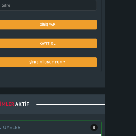
GIRIŞ YAP
KAYIT OL
ŞIFRE MI UNUTTUM ?
IMLER
AKTIF
ÜYELER
0