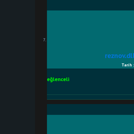
reznov.dl
Tarih 
eğlenceli