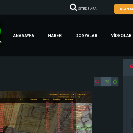
SİTEDE ARA
KLAN A
ANASAYFA
HABER
DOSYALAR
VIDEOLAR
G
+70