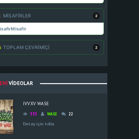
MISAFIRLER
2
isafir
Misafir
TOPLAM ÇEVRIMIÇI
2
ENI
VIDEOLAR
IVVXV WASE
333
WASE
22
Detay için tıkla