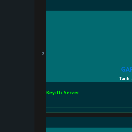
GA
Tarih 
Keyifli Server