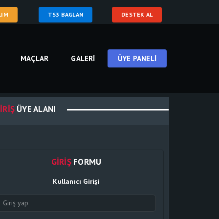
LIM
TS3 BAGLAN
DESTEK AL
MAÇLAR
GALERI
ÜYE PANELI
IRIŞ
ÜYE ALANI
GIRIŞ
FORMU
Kullanıcı Girişi