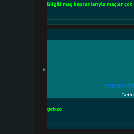
Bilgili maç kaptanlarıyla maçlar çok
reznov.dl
Tarih 
gebze