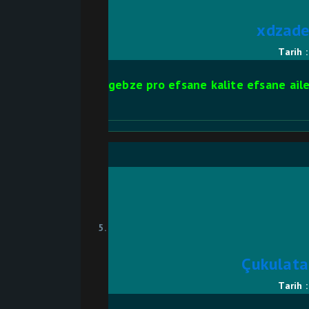
xdzad
Tarih 
gebze pro efsane kalite efsane ail
Çukulata
Tarih 