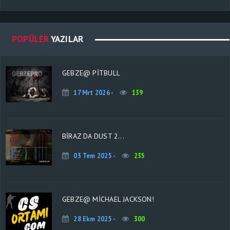
POPÜLER
YAZILAR
GEBZE@ PİTBULL
17 Mrt 2026 -
139
BİRAZ DA DUST 2...
03 Tem 2025 -
235
GEBZE@ MICHAEL JACKSON!
28 Ekm 2025 -
300