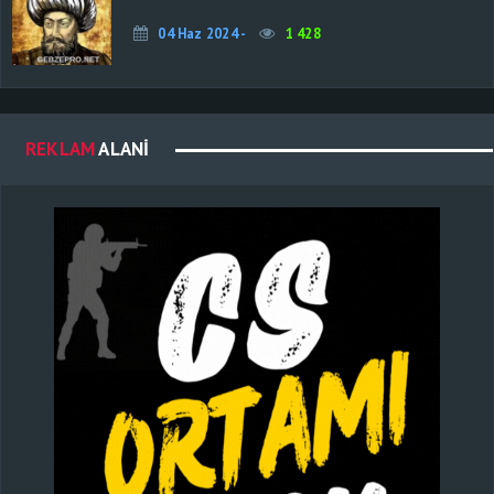
04 Haz 2024 -
1 428
REKLAM
ALANI