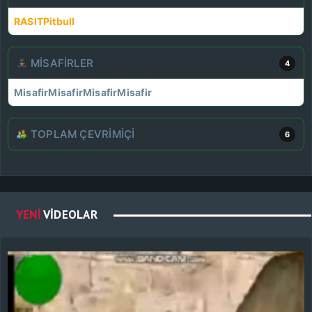
RASIT
Pitbull
MISAFIRLER
4
Misafir
Misafir
Misafir
Misafir
TOPLAM ÇEVRIMIÇI
6
YENI
VIDEOLAR