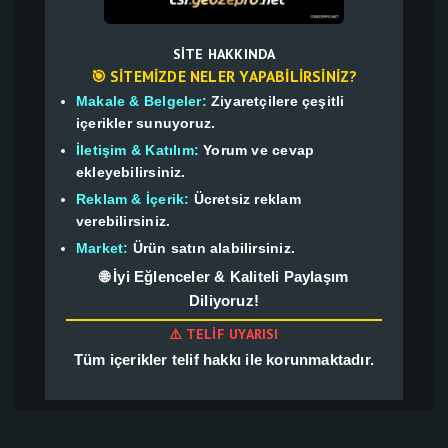
SITE HAKKINDA
🎯 SITEMIZDE NELER YAPABILIRSINIZ?
Makale & Belgeler:
Ziyaretçilere çeşitli
içerikler sunuyoruz.
İletişim & Katılım:
Yorum ve cevap
ekleyebilirsiniz.
Reklam & İçerik:
Ücretsiz reklam
verebilirsiniz.
Market:
Ürün satın alabilirsiniz.
🌐 İyi Eğlenceler & Kaliteli Paylaşım
Diliyoruz!
⚠️ TELIF UYARISI
Tüm içerikler telif hakkı ile korunmaktadır.