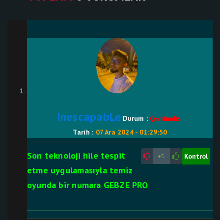
InescapabLe
Durum :
Çevrimdışı
Tarih :
07 Ara 2024 - 01:29:50
Son teknoloji hile tespit
Kontrol
+5
etme uygulamasıyla temiz
oyunda bir numara GEBZE PRO