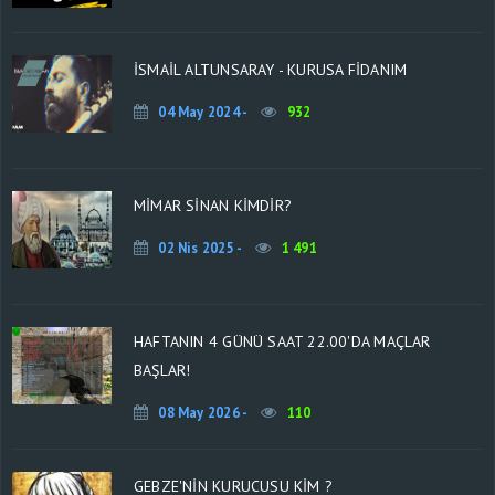
İSMAİL ALTUNSARAY - KURUSA FİDANIM
04 May 2024 -
932
MİMAR SİNAN KİMDİR?
02 Nis 2025 -
1 491
HAFTANIN 4 GÜNÜ SAAT 22.00'DA MAÇLAR
BAŞLAR!
08 May 2026 -
110
GEBZE'NIN KURUCUSU KİM ?