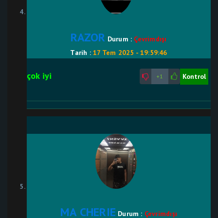
RAZOR
Durum :
Çevrimdışı
Tarih :
17 Tem 2025 - 19:59:46
çok iyi
Kontrol
+1
MA CHERIE
Durum :
Çevrimdışı