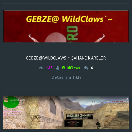
GEBZE@WILDCLAWS`~ ŞAHANE KARELER
148
WildClaws
6
Detay için tıkla