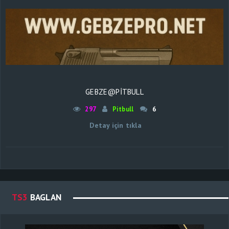
GEBZE@PİTBULL
297
Pitbull
6
Detay için tıkla
TS3
BAGLAN