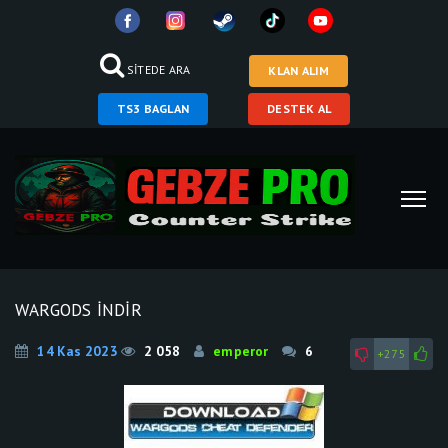
SİTEDE ARA
KLAN ALIM
TS3 BAGLAN
DESTEK AL
WARGODS İNDİR
14 Kas 2023
2 058
emperor
6
+275