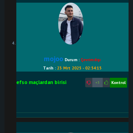
mojoo
Durum :
Çevrimdışı
Tarih :
23 Mrt 2025 - 02:54:15
efso maçlardan birisi
Kontrol
+3