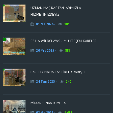
UZMAN MAÇ KAPTANLARIMIZLA
HİZMETİNİZDEYİZ
01 Nis 2026 -
105
CS1 6 WİLDCLAWS ‐ MUHTEŞEM KARELER
20 Mrt 2025 -
887
BARCELONA'DA TAKTİKLER YARIŞTI
24 Tem 2025 -
240
MİMAR SİNAN KİMDİR?
02 Nis 2025 -
1 488