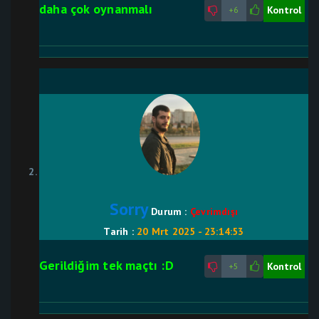
daha çok oynanmalı
Kontrol
+6
Sorry
Durum :
Çevrimdışı
Tarih :
20 Mrt 2025 - 23:14:53
Gerildiğim tek maçtı :D
Kontrol
+5