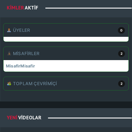
KIMLER
AKTIF
ÜYELER
0
MISAFIRLER
2
Misafir
Misafir
TOPLAM ÇEVRIMIÇI
2
YENI
VIDEOLAR