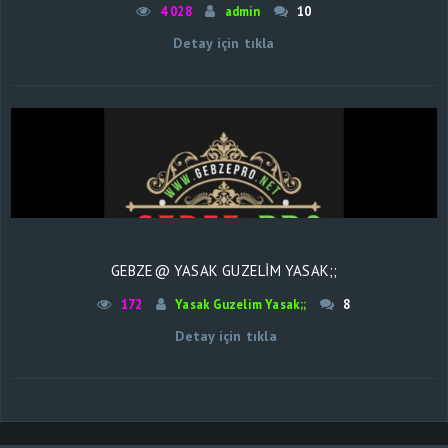
4 028
admin
10
Detay için tıkla
GEBZE@ YASAK GUZELIM YASAK;;
172
Yasak Guzelim Yasak;;
8
Detay için tıkla