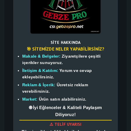
SITE HAKKINDA
🎯 SITEMIZDE NELER YAPABILIRSINIZ?
Makale & Belgeler:
Ziyaretçilere çeşitli
içerikler sunuyoruz.
İletişim & Katılım:
Yorum ve cevap
ekleyebilirsiniz.
Reklam & İçerik:
Ücretsiz reklam
verebilirsiniz.
Market:
Ürün satın alabilirsiniz.
🌐 İyi Eğlenceler & Kaliteli Paylaşım
Diliyoruz!
⚠️ TELIF UYARISI