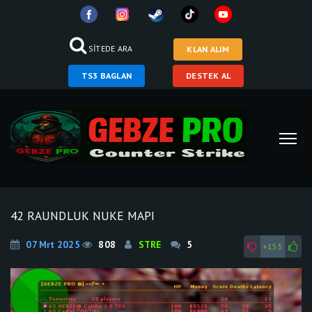
SİTEDE ARA
KLAN ALIM
TS3 BAGLAN
DESTEK AL
42 RAUNDLUK NUKE MAPI
07 Mrt 2025
808
STRE
5
+155