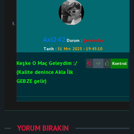
Axi242
Durum :
Çevrimdışı
Tarih :
31 Mrt 2025 - 19:45:10
Keşke O Maç Geleydim :/
Kontrol
+3
(Kalite denince Akla İlk
GEBZE gelir)
YORUM BIRAKIN