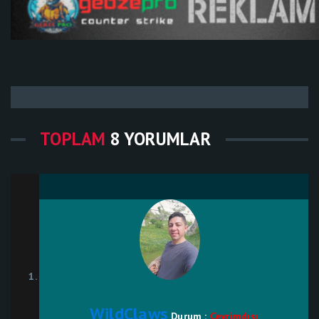
TOPLAM
8 YORUMLAR
WildClaws
Durum :
Çevrimdışı