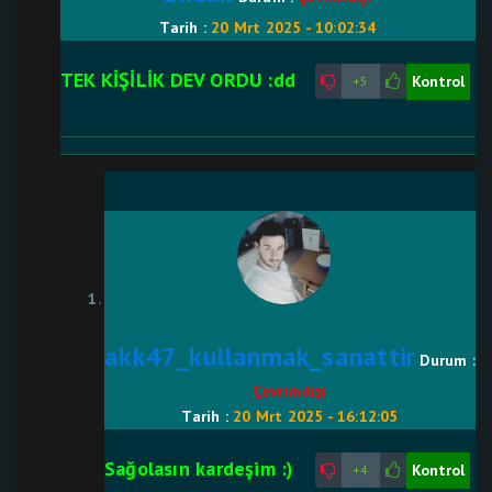
Tarih :
20 Mrt 2025 - 10:02:34
TEK KİŞİLİK DEV ORDU :dd
Kontrol
+5
akk47_kullanmak_sanattir
Durum :
Çevrimdışı
Tarih :
20 Mrt 2025 - 16:12:05
Sağolasın kardeşim :)
Kontrol
+4