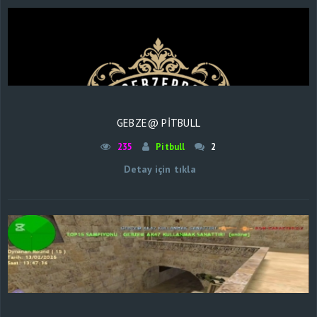
GEBZE@ PİTBULL
235
Pitbull
2
Detay için tıkla