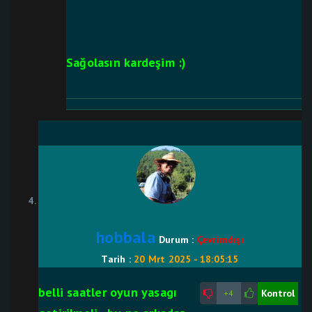
Sağolasın kardeşim :)
hobbala
Durum :
Çevrimdışı
Tarih :
20 Mrt 2025 - 18:05:15
belli saatler oyun yasagı
Kontrol
+4