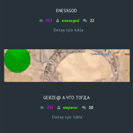
ENESXGOD
323
enesxgod
22
Detay için tıkla
GEBZE@ А ЧТО ТОГДА
721
emperor
10
Detay için tıkla