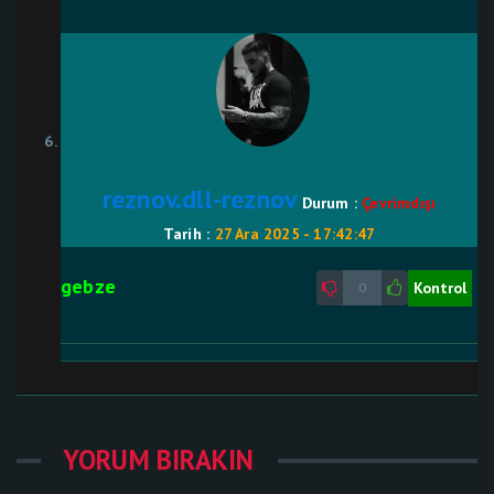
reznov.dll-reznov
Durum :
Çevrimdışı
Tarih :
27 Ara 2025 - 17:42:47
gebze
Kontrol
0
YORUM BIRAKIN