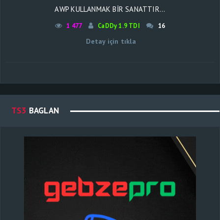
AWP KULLANMAK BIR SANATTIR...
1 477
CaDDy 1.9 TDI
16
Detay için tıkla
TS3
BAGLAN