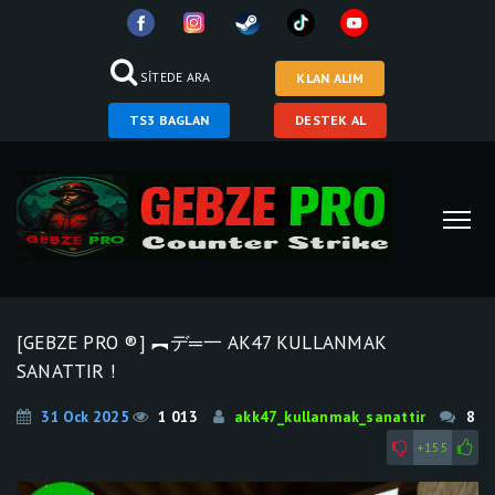
SİTEDE ARA
KLAN ALIM
TS3 BAGLAN
DESTEK AL
[GEBZE PRO ®] ︻デ═一 AK47 KULLANMAK
SANATTIR !
31 Ock 2025
1 013
akk47_kullanmak_sanattir
8
+155