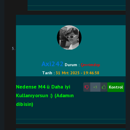
Axi242
Durum :
Çevrimdışı
Tarih :
31 Mrt 2025 - 19:46:58
Nedense M4 ü Daha iyi
Kontrol
+3
Kullanıyorsun :) (Adamın
dibisin)