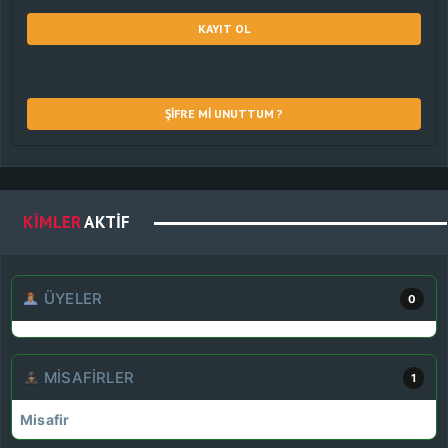
KAYIT OL
ŞIFRE MI UNUTTUM ?
KIMLER
AKTIF
ÜYELER
0
MISAFIRLER
1
Misafir