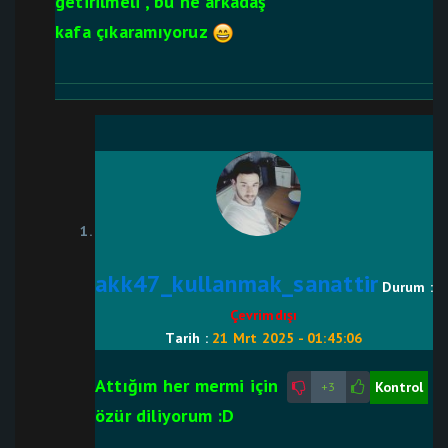
getirilmeli , bu ne arkadaş
kafa çıkaramıyoruz
akk47_kullanmak_sanattir
Durum :
Çevrimdışı
Tarih :
21 Mrt 2025 - 01:45:06
Attığım her mermi için
Kontrol
+3
özür diliyorum :D