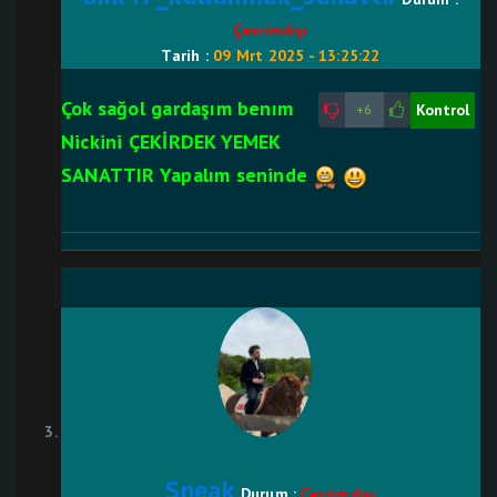
Çevrimdışı
Tarih :
09 Mrt 2025 - 13:25:22
Çok sağol gardaşım benım
Kontrol
+6
Nickini ÇEKİRDEK YEMEK
SANATTIR Yapalım seninde
Sneak
Durum :
Çevrimdışı