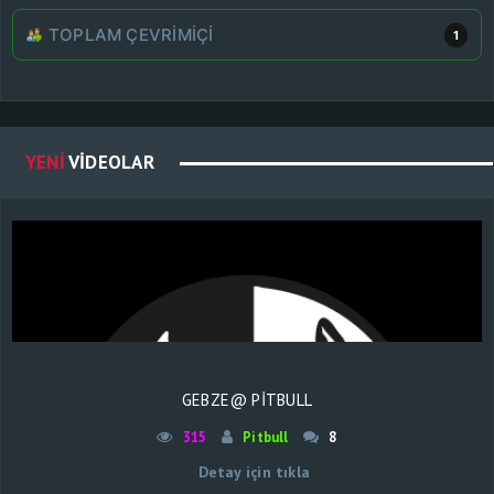
TOPLAM ÇEVRIMIÇI
1
YENI
VIDEOLAR
GEBZE@ PİTBULL
315
Pitbull
8
Detay için tıkla