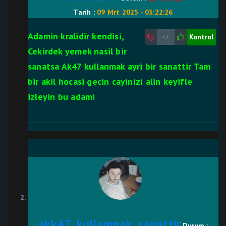
Tarih :
09 Mrt 2025 - 03:22:26
Adamin kralidir kendisi,
Kontrol
+7
Cekirdek yemek nasil bir
sanatsa Ak47 kullanmak ayri bir sanattir Tam
bir akil hocasi gecin cayinizi alin keyifle
izleyin bu adami
akk47_kullanmak_sanattir
Durum :