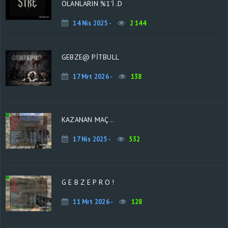
OLANLARIN %1'İ .D
14 Nis 2025 -
2 144
GEBZE@ PİTBULL
17 Mrt 2026 -
138
KAZANAN MAÇ ..
17 Nis 2025 -
532
G E B Z E P R O !
11 Mrt 2026 -
128