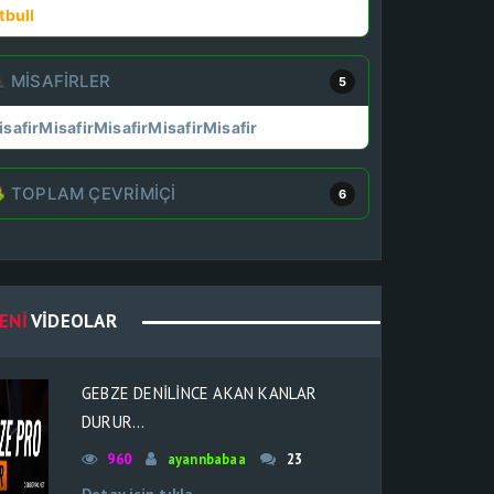
tbull
MISAFIRLER
5
isafir
Misafir
Misafir
Misafir
Misafir
TOPLAM ÇEVRIMIÇI
6
ENI
VIDEOLAR
GEBZE DENİLİNCE AKAN KANLAR
DURUR...
960
ayannbabaa
23