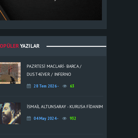
OPÜLER
YAZILAR
PAZRTESI MACLARI- BARCA /
DUST4EVER / INFERNO
28 Tem 2026 -
63
İSMAİL ALTUNSARAY - KURUSA FİDANIM
04 May 2024 -
932