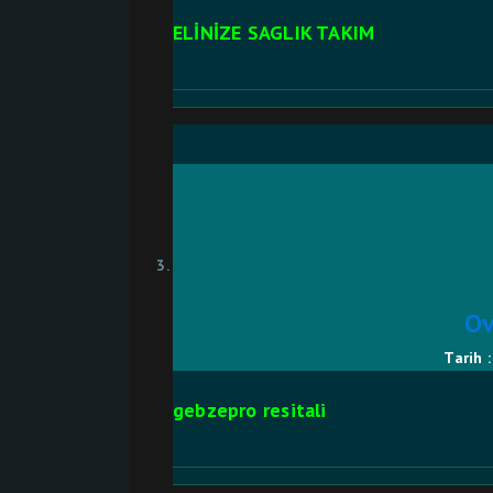
ELİNİZE SAGLIK TAKIM
Ov
Tarih 
gebzepro resitali