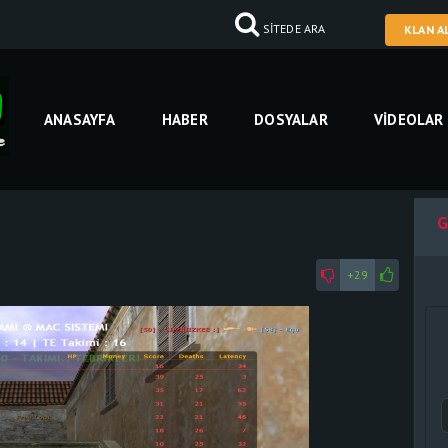
SİTEDE ARA
KLAN A
ANASAYFA
HABER
DOSYALAR
VIDEOLAR
G
+29