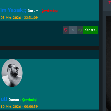
T
im Yasak;;
Durum :
Çevrimdışı
:
05 Mrt 2026 - 22:31:09
Kontrol
0
bull
Durum :
Çevrimiçi
:
10 Mrt 2026 - 00:00:59