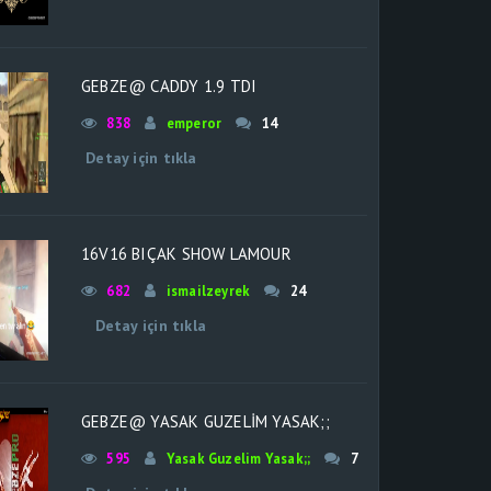
GEBZE@ CADDY 1.9 TDI
838
emperor
14
Detay için tıkla
16V16 BIÇAK SHOW LAMOUR
682
ismailzeyrek
24
Detay için tıkla
GEBZE@ YASAK GUZELIM YASAK;;
595
Yasak Guzelim Yasak;;
7