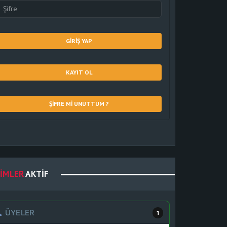
GIRIŞ YAP
KAYIT OL
ŞIFRE MI UNUTTUM ?
IMLER
AKTIF
ÜYELER
1