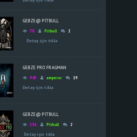
Detay için tıkla
GEBZE@ PİTBULL
70
Pitbull
2
Detay için tıkla
GEBZE PRO FRAGMAN
945
emperor
19
Detay için tıkla
GEBZE@ PİTBULL
236
Pitbull
2
Detay için tıkla