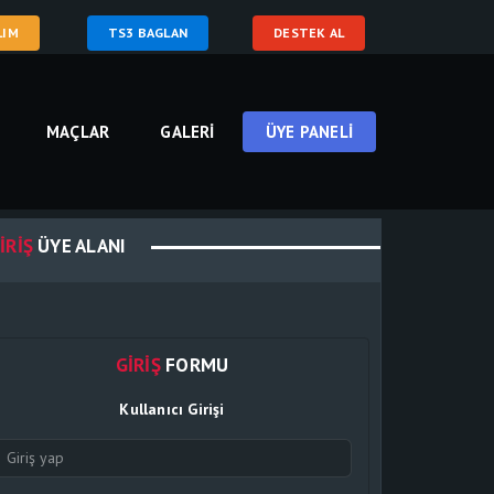
LIM
TS3 BAGLAN
DESTEK AL
MAÇLAR
GALERI
ÜYE PANELI
IRIŞ
ÜYE ALANI
GIRIŞ
FORMU
Kullanıcı Girişi