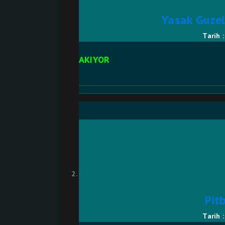
Yasak Guzel
Tarih 
AKIYOR
Pit
Tarih 