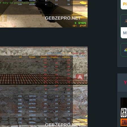
Pi
M
Y