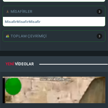
MISAFIRLER
3
Misafir
Misafir
Misafir
TOPLAM ÇEVRIMIÇI
3
YENI
VIDEOLAR