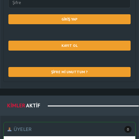
GIRIŞ YAP
KAYIT OL
ŞIFRE MI UNUTTUM ?
KIMLER
AKTIF
ÜYELER
0