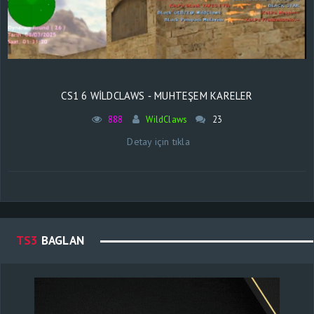
CS1 6 WİLDCLAWS ‐ MUHTEŞEM KARELER
888
WildClaws
23
Detay için tıkla
TS3
BAGLAN