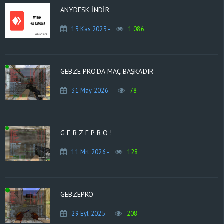
ANYDESK İNDİR
13 Kas 2023 -
1 086
GEBZE PRO'DA MAÇ BAŞKADIR
31 May 2026 -
78
G E B Z E P R O !
11 Mrt 2026 -
128
GEBZEPRO
29 Eyl 2025 -
208