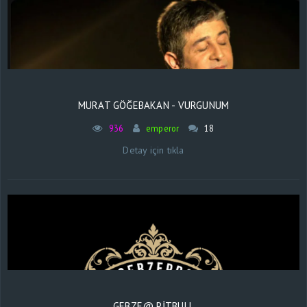
MURAT GÖĞEBAKAN - VURGUNUM
936
emperor
18
Detay için tıkla
GEBZE@ PİTBULL