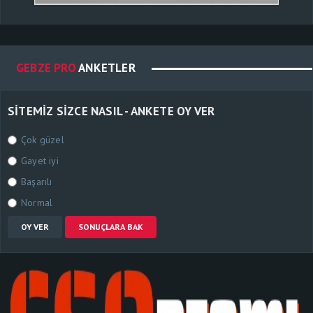
GEBZE PRO
ANKETLER
SITEMIZ SIZCE NASIL - ANKETE OY VER
Çok güzel
Gayet iyi
Başarılı
Normal
OY VER
SONUÇLARA BAK